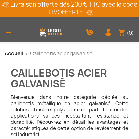
Livraison offerte dès 200 € TTC avec le code
: LIVOFFERTE
shopping_cart

(0)
Accueil
Caillebotis acier galvanisé
CAILLEBOTIS ACIER
GALVANISÉ
Bienvenue dans notre catégorie dédiée au
caillebotis métallique en acier galvanisé. Cette
solution robuste et polyvalente est parfaite pour des
applications variées nécessitant résistance et
durabilité. Découvrez en détail les avantages et
caractéristiques de cette option de revêtement de
sol industriel.