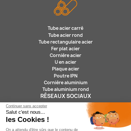
Tube acier carré
Tube acier rond
Tube rectangulaire acier
Fer plat acier
Cornière acier
U en acier
Plaque acier
Poutre IPN
Cornière aluminium
Tube aluminium rond
RÉSEAUX SOCIAUX
Continuer sans accepter
Salut c'est nous...
les Cookies !
On a attendu d'être sûrs que le contenu de