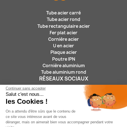
Tube acier carré
Tube acier rond
Tube rectangulaire acier
Fer plat acier
Cornière acier
U en acier
Plaque acier
Poutre IPN
Cornière aluminium
Tube aluminium rond
RÉSEAUX SOCIAUX
Continuer sans accepter
Salut c'est nous...
les Cookies !
On a attendu d'être sûrs que le contenu de
ce site vous intéresse avant de vous
déranger, mais on aimerait bien vous accompagner pendant votre
Nous suivre :