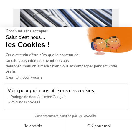
Continuer sans accepter
Salut c'est nous...
les Cookies !
On a attendu d'être sûrs que le contenu de
ce site vous intéresse avant de vous
déranger, mais on aimerait bien vous accompagner pendant votre
visite...
C'est OK pour vous ?
COMMENT CINTRER UN TUBE ROND ?
Voici pourquoi nous utilisons des cookies.
Partage de données avec Google
24396 Vues
0
Aimé
Voici nos cookies !
Dans le domaine de la construction et
Consentements certifiés par
de la rénovation, le tube acier rond se
Je choisis
OK pour moi
révèle un matériau de choix de par sa