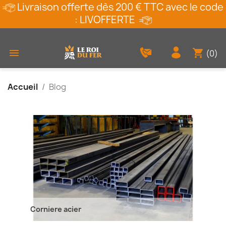
Livraison offerte dès 200 € TTC avec le code
: LIVOFFERTE
shopping_cart

(0)
Accueil
Blog
Corniere acier