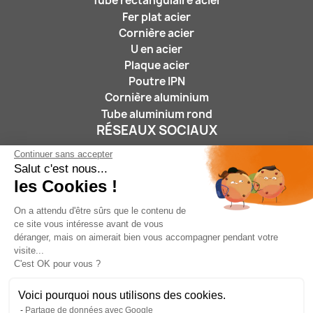
Tube rectangulaire acier
Fer plat acier
Cornière acier
U en acier
Plaque acier
Poutre IPN
Cornière aluminium
Tube aluminium rond
RÉSEAUX SOCIAUX
Continuer sans accepter
Salut c'est nous...
les Cookies !
On a attendu d'être sûrs que le contenu de
ce site vous intéresse avant de vous
déranger, mais on aimerait bien vous accompagner pendant votre
Nous suivre :
visite...
C'est OK pour vous ?
Voici pourquoi nous utilisons des cookies.
Partage de données avec Google