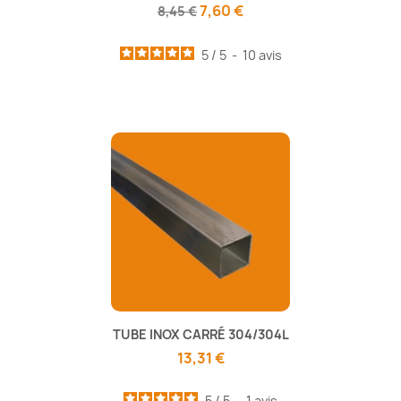
7,60 €
8,45 €
5
/
5
-
10
avis
TUBE INOX CARRÉ 304/304L
13,31 €
5
/
5
-
1
avis