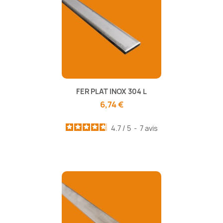
FER PLAT INOX 304 L
6,74 €
4.7
/
5
-
7
avis