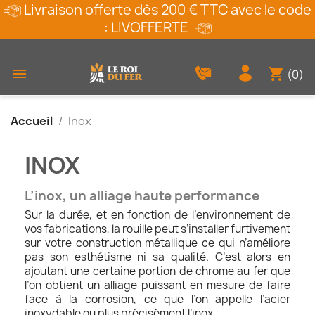
Livraison offerte dès 200 € TTC avec le code
: LIVOFFERTE
shopping_cart

(0)
Accueil
Inox
INOX
L’inox, un alliage haute performance
Sur la durée, et en fonction de l’environnement de
vos fabrications, la rouille peut s’installer furtivement
sur votre construction métallique ce qui n’améliore
pas son esthétisme ni sa qualité. C’est alors en
ajoutant une certaine portion de chrome au fer que
l’on obtient un alliage puissant en mesure de faire
face à la corrosion, ce que l’on appelle l’acier
inoxydable ou plus précisément l’inox.