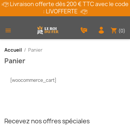
Livraison offerte dès 200 € TTC avec le code
: LIVOFFERTE
shopping_cart

(0)
Accueil
Panier
Panier
[woocommerce_cart]
Recevez nos offres spéciales