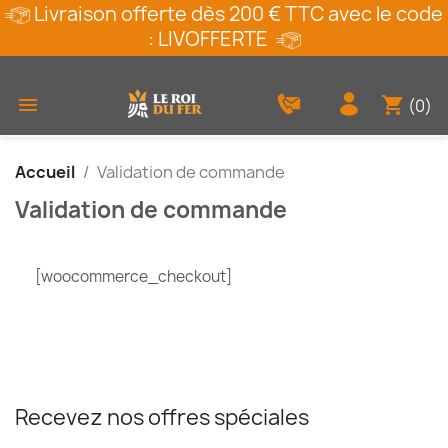
Livraison offerte dès 200 € TTC avec le code
: LIVOFFERTE
shopping_cart

(0)
Accueil
Validation de commande
Validation de commande
[woocommerce_checkout]
Recevez nos offres spéciales