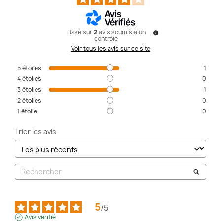
Basé sur
2
avis soumis à un
contrôle
Voir tous les avis sur ce site
5
étoiles
1
4
étoiles
0
3
étoiles
1
2
étoiles
0
1
étoile
0
Trier les avis
5
/
5
Avis vérifié