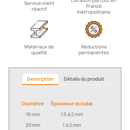
Livraison partout en
Service client
France
réactif
métropolitaine
Matériaux de
Réductions
qualité
permanentes
Description
Détails du produit
Diamètre
Épaisseur du tube
16 mm
1.5 à 2 mm
20 mm
1 à 2 mm