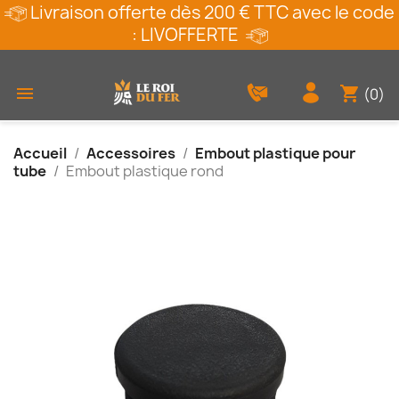
Livraison offerte dès 200 € TTC avec le code
: LIVOFFERTE
shopping_cart

(0)
Accueil
Accessoires
Embout plastique pour
tube
Embout plastique rond