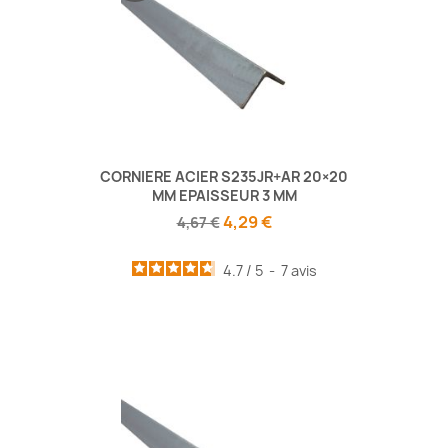
CORNIERE ACIER S235JR+AR 20×20
MM EPAISSEUR 3 MM
4,29 €
4,67 €
4.7
/
5
-
7
avis