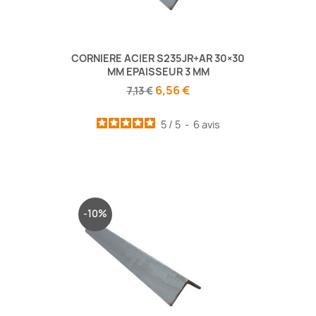
CORNIERE ACIER S235JR+AR 30×30
MM EPAISSEUR 3 MM
6,56 €
7,13 €
5
/
5
-
6
avis
-10%