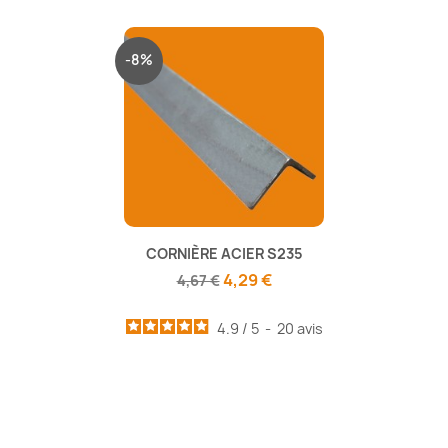
-8%
CORNIÈRE ACIER S235
4,29 €
4,67 €
4.9
/
5
-
20
avis