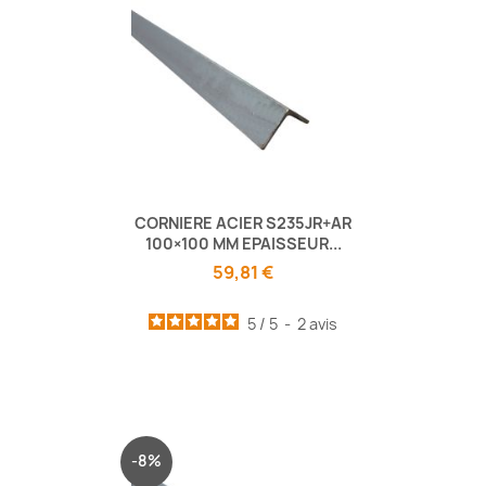
CORNIERE ACIER S235JR+AR
100×100 MM EPAISSEUR...
59,81 €
5
/
5
-
2
avis
-8%