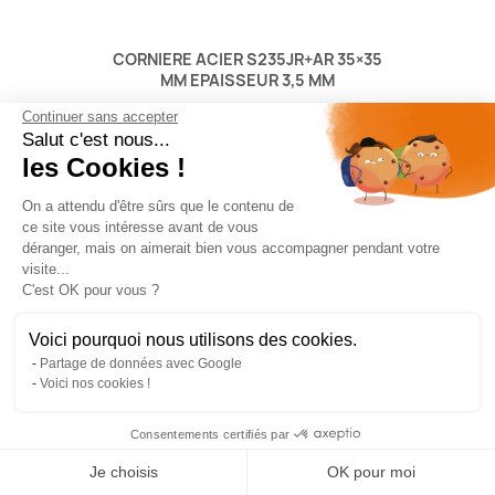
CORNIERE ACIER S235JR+AR 35×35
MM EPAISSEUR 3,5 MM
8,34 €
9,26 €
Continuer sans accepter
Salut c'est nous...
les Cookies !
5
/
5
-
2
avis
On a attendu d'être sûrs que le contenu de
ce site vous intéresse avant de vous
déranger, mais on aimerait bien vous accompagner pendant votre
visite...
C'est OK pour vous ?
-8%
Voici pourquoi nous utilisons des cookies.
Partage de données avec Google
Voici nos cookies !
Consentements certifiés par
Je choisis
OK pour moi