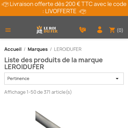
Livraison offerte dès 200 € TTC avec le code
: LIVOFFERTE
shopping_cart

(0)
Accueil
Marques
LEROIDUFER
Liste des produits de la marque
LEROIDUFER

Pertinence
Affichage 1-50 de 371 article(s)