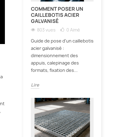
COMMENT POSER UN
CAILLEBOTIS ACIER
GALVANISÉ
803 vues
0
Aimé
Guide de pose d'un caillebotis
acier galvanisé :
dimensionnement des
appuis, calepinage des
formats, fixation des...
la
Lire
ent
,