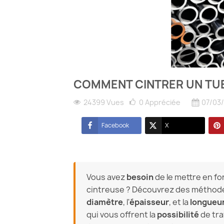
COMMENT CINTRER UN TU
24399 Vues
0
Appréciée
07/03
Facebook
X
Vous avez
besoin
de le mettre en fo
cintreuse ? Découvrez des méthodes 
diamètre
, l'
épaisseur
, et la
longueu
qui vous offrent la
possibilité
de trav