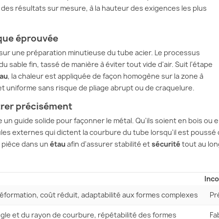
 des résultats sur mesure, à la hauteur des exigences les plus
ique éprouvée
ur une préparation minutieuse du tube acier. Le processus
sable fin, tassé de manière à éviter tout vide d'air. Suit l'étape
au
, la chaleur est appliquée de façon homogène sur la zone à
 et uniforme sans risque de pliage abrupt ou de craquelure.
ntrer précisément
e un guide solide pour façonner le métal. Qu'ils soient en bois ou 
es externes qui dictent la courbure du tube lorsqu'il est poussé
la pièce dans un
étau
afin d'assurer stabilité et
sécurité
tout au lon
Inc
déformation, coût réduit, adaptabilité aux formes complexes
Pr
ngle et du rayon de courbure, répétabilité des formes
Fa