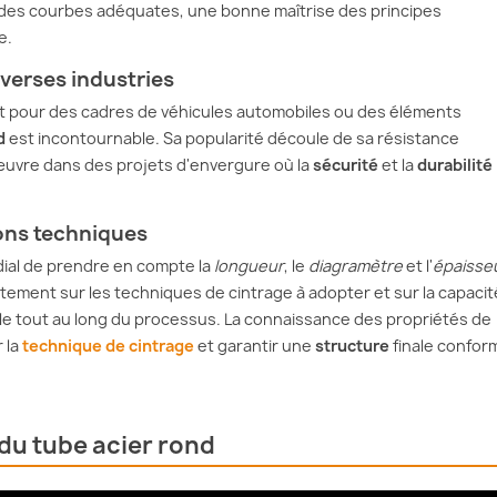
et des courbes adéquates, une bonne maîtrise des principes
e.
verses industries
it pour des cadres de véhicules automobiles ou des éléments
d
est incontournable. Sa popularité découle de sa résistance
œuvre dans des projets d'envergure où la
sécurité
et la
durabilité
ions techniques
rdial de prendre en compte la
longueur
, le
diagramètre
et l'
épaisse
ctement sur les techniques de cintrage à adopter et sur la capacit
ale tout au long du processus. La connaissance des propriétés de
 la
technique de cintrage
et garantir une
structure
finale confor
 du tube acier rond