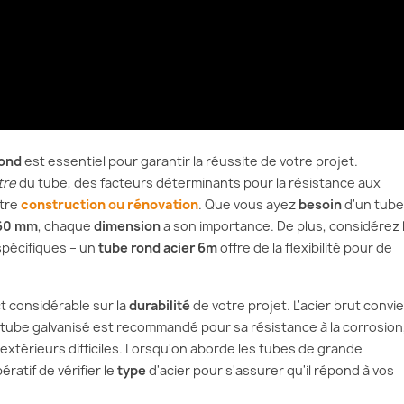
rond
est essentiel pour garantir la réussite de votre projet.
tre
du tube, des facteurs déterminants pour la résistance aux
otre
construction
ou
rénovation
. Que vous ayez
besoin
d'un tube
 60 mm
, chaque
dimension
a son importance. De plus, considérez 
spécifiques – un
tube rond acier 6m
offre de la flexibilité pour de
 considérable sur la
durabilité
de votre projet. L'acier brut convi
 tube galvanisé est recommandé pour sa résistance à la corrosion
xtérieurs difficiles. Lorsqu'on aborde les tubes de grande
mpératif de vérifier le
type
d'acier pour s'assurer qu'il répond à vos