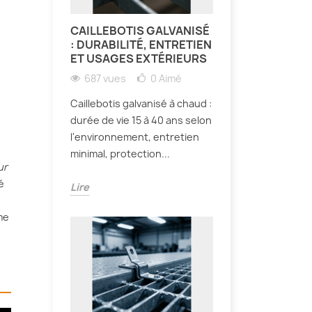
CAILLEBOTIS GALVANISÉ
: DURABILITÉ, ENTRETIEN
ET USAGES EXTÉRIEURS
687 vues
0
Aimé
Caillebotis galvanisé à chaud :
durée de vie 15 à 40 ans selon
l'environnement, entretien
minimal, protection...
ur
é
Lire
me