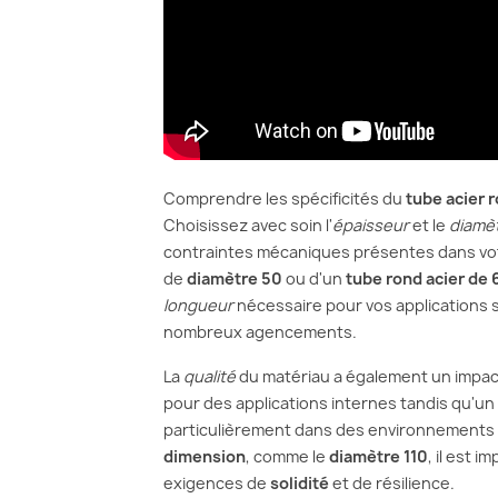
Comprendre les spécificités du
tube acier 
Choisissez avec soin l'
épaisseur
et le
diamè
contraintes mécaniques présentes dans v
de
diamètre 50
ou d'un
tube rond acier de
longueur
nécessaire pour vos applications 
nombreux agencements.
La
qualité
du matériau a également un impact
pour des applications internes tandis qu'un
particulièrement dans des environnements e
dimension
, comme le
diamètre 110
, il est i
exigences de
solidité
et de résilience.