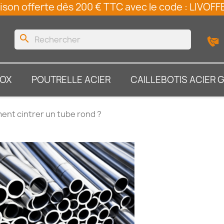
ison offerte dès 200 € TTC avec le code : LIVO
search
NOX
POUTRELLE ACIER
CAILLEBOTIS ACIER 
nt cintrer un tube rond ?