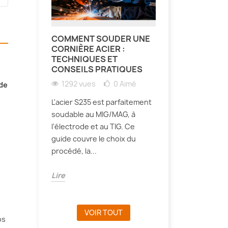
COMMENT SOUDER UNE
CORNIÈRE ACIER :
TECHNIQUES ET
CONSEILS PRATIQUES
1292 vues
0
Aimé
 de
L'acier S235 est parfaitement
soudable au MIG/MAG, à
l'électrode et au TIG. Ce
guide couvre le choix du
procédé, la...
Lire
VOIR TOUT
os