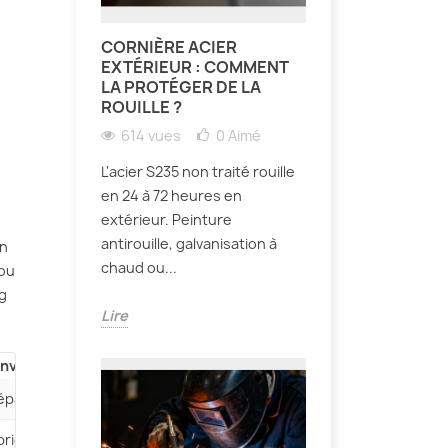
CORNIÈRE ACIER
EXTÉRIEUR : COMMENT
LA PROTÉGER DE LA
ROUILLE ?
614 vues
0
Aimé
L'acier S235 non traité rouille
en 24 à 72 heures en
extérieur. Peinture
antirouille, galvanisation à
en
chaud ou...
 ou
g
Lire
onvénients
éparation du sable et nettoyage post-cintrage
brication ou achat des gabarits, nécessite un
étau
robuste