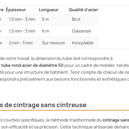
re
Épaisseur
Longueur
Qualité d'acier
m
1,5 mm - 3 mm
6 m
Brut
m
1,5 mm - 3 mm
6 m
Galvanisé
m
2 mm - 3 mm
Sur mesure
Inoxydable
e votre travail, la
dimension
du tube doit correspondre à
n
tube rond acier de diamètre 50
pour un cadre de mobilier, tandis
pté pour une structure de bâtiment. Tenir compte de chacun de c
rrespondra précisément aux besoins fonctionnels et esthétiques 
s de cintrage sans cintreuse
des courbes spécifiques, la
méthode traditionnelle
du
cintrage san
 son efficacité et sa précision. Cette technique artisanale deman