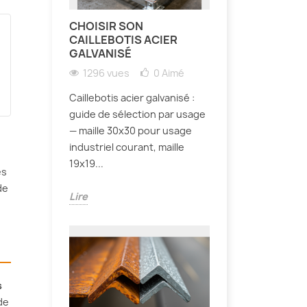
CHOISIR SON
CAILLEBOTIS ACIER
GALVANISÉ
1296 vues
0
Aimé
Caillebotis acier galvanisé :
guide de sélection par usage
— maille 30x30 pour usage
industriel courant, maille
19x19...
es
de
Lire
s
de