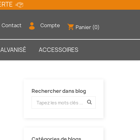
FFERTE
Contact
Compte
shopping_cart
Panier
(0)
GALVANISÉ
ACCESSOIRES
Rechercher dans blog
Catégories de blogs