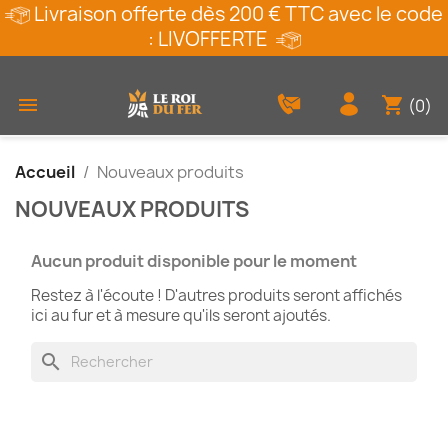
Livraison offerte dès 200 € TTC avec le code
: LIVOFFERTE
shopping_cart

(0)
Accueil
Nouveaux produits
NOUVEAUX PRODUITS
Aucun produit disponible pour le moment
Restez à l'écoute ! D'autres produits seront affichés
ici au fur et à mesure qu'ils seront ajoutés.
search