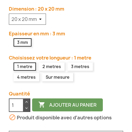
Dimension : 20 x 20 mm
Epaisseur en mm : 3 mm
3 mm
Choisissez votre longueur : 1 metre
1 metre
2 metres
3 metres
4 metres
Sur mesure
Quantité

AJOUTER AU PANIER

Produit disponible avec d'autres options