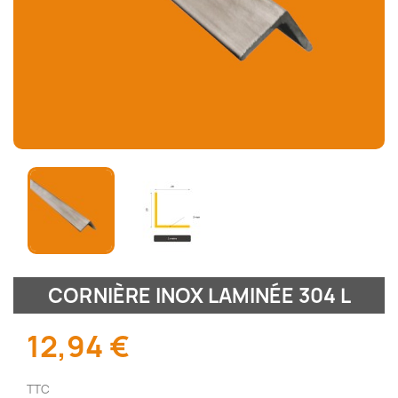
CORNIÈRE INOX LAMINÉE 304 L
12,94 €
TTC