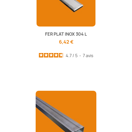
FER PLAT INOX 304 L
6,42 €
4.7
/
5
-
7
avis