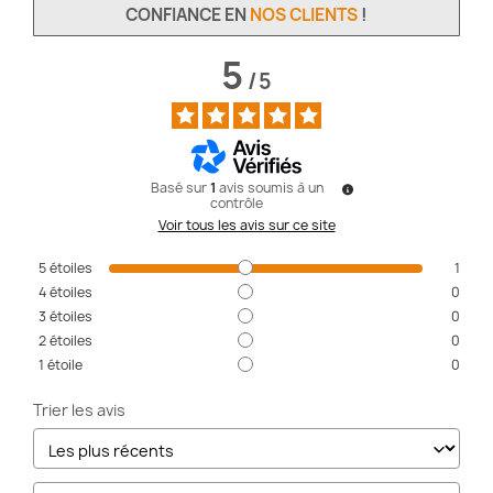
CONFIANCE EN
NOS CLIENTS
!
5
/
5
Basé sur
1
avis soumis à un
contrôle
Voir tous les avis sur ce site
5
étoiles
1
4
étoiles
0
3
étoiles
0
2
étoiles
0
1
étoile
0
Trier les avis