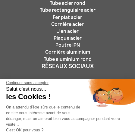
Tube acier rond
Tube rectangulaire acier
Fer plat acier
Cornière acier
U en acier
Plaque acier
Poutre IPN
Cornière aluminium
Tube aluminium rond
RÉSEAUX SOCIAUX
Continuer sans accepter
Salut c'est nous...
les Cookies !
On a attendu d'être sûrs que le contenu de
ce site vous intéresse avant de vous
Nous suivre :
déranger, mais on aimerait bien vous accompagner pendant votre
visite...
C'est OK pour vous ?