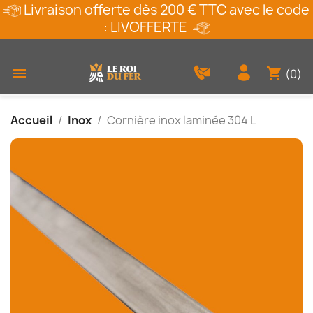
Livraison offerte dès 200 € TTC avec le code
: LIVOFFERTE
shopping_cart

(0)
Accueil
Inox
Cornière inox laminée 304 L