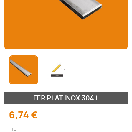
FER PLAT INOX 304 L
6,74 €
TTC