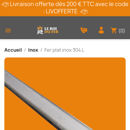
Livraison offerte dès 200 € TTC avec le code
: LIVOFFERTE
shopping_cart

(0)
Accueil
Inox
Fer plat inox 304 L