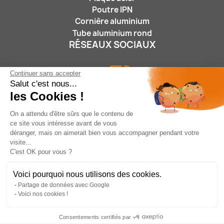
Poutre IPN
Cornière aluminium
Tube aluminium rond
RÉSEAUX SOCIAUX
Continuer sans accepter
Salut c'est nous...
les Cookies !
On a attendu d'être sûrs que le contenu de
ce site vous intéresse avant de vous
Nous suivre :
déranger, mais on aimerait bien vous accompagner pendant votre
visite...
C'est OK pour vous ?
Voici pourquoi nous utilisons des cookies.
Partage de données avec Google
05 46 31 15 25
/
contact@leroidufer.fr
/
17180
Voici nos cookies !
PERIGNY - FRANCE
Consentements certifiés par