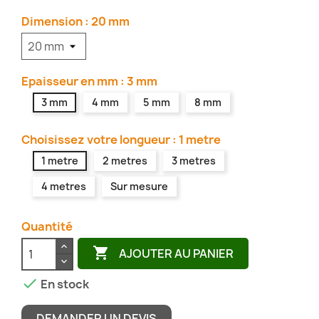
Dimension : 20 mm
Epaisseur en mm : 3 mm
3 mm
4 mm
5 mm
8 mm
Choisissez votre longueur : 1 metre
1 metre
2 metres
3 metres
4 metres
Sur mesure
Quantité

AJOUTER AU PANIER

En stock
DEMANDER UN DEVIS