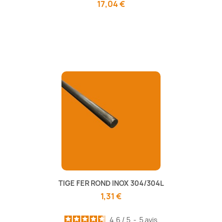
17,04 €
TIGE FER ROND INOX 304/304L
1,31 €
4.6
/
5
-
5
avis