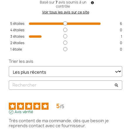
Basé sur
7
avis soumis à un
contrôle
Voir tous les avis sur ce site
5
étoiles
6
4
étoiles
0
3
étoiles
1
2
étoiles
0
1
étoile
0
Trier les avis
5
/
5
Avis vérifié
Très content de ma commande, dès que besoin je 
reprends contact avec ce fournisseur.