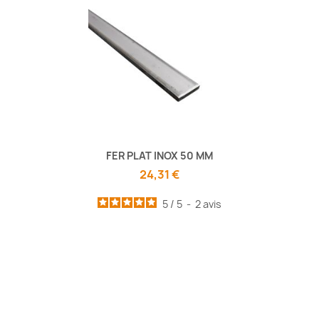
FER PLAT INOX 50 MM
24,31 €
5
/
5
-
2
avis