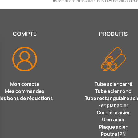
informations de contact dans les conditions d'ut
COMPTE
PRODUITS
Mon compte
Tube acier carré
Mes commandes
Tube acier rond
es bons de réductions
Tube rectangulaire aci
Fer plat acier
Cornière acier
U en acier
Plaque acier
Poutre IPN