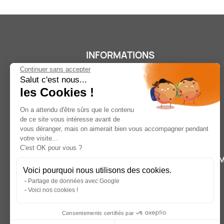
INFORMATIONS
Continuer sans accepter
Salut c'est nous...
les Cookies !
On a attendu d'être sûrs que le contenu
de ce site vous intéresse avant de
vous déranger, mais on aimerait bien vous accompagner pendant
Conditions générales de ventes
votre visite...
A propos
C'est OK pour vous ?
Livraison
M
Voici pourquoi nous utilisons des cookies.
Paiements sécurisés
Partage de données avec Google
Mentions légales
Voici nos cookies !
Retour, annulation et réclamation
Nous contacter
Consentements certifiés par
Plan du site