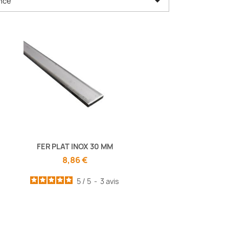

nce
FER PLAT INOX 30 MM
8,86 €
5
/
5
-
3
avis