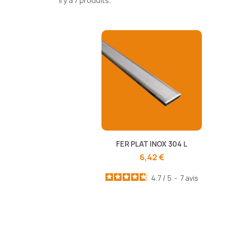
Il y a 7 produits.
FER PLAT INOX 304 L
6,42 €
4.7
/
5
-
7
avis