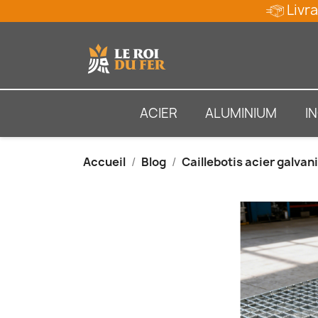
Livra
ACIER
ALUMINIUM
I
Accueil
Blog
Caillebotis acier galvan