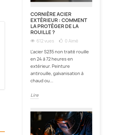
CORNIÈRE ACIER
EXTÉRIEUR : COMMENT
LA PROTÉGER DE LA
ROUILLE ?
612 vues
0
Aimé
L'acier S235 non traité rouille
en 24 à 72 heures en
extérieur. Peinture
antirouille, galvanisation à
chaud ou...
Lire