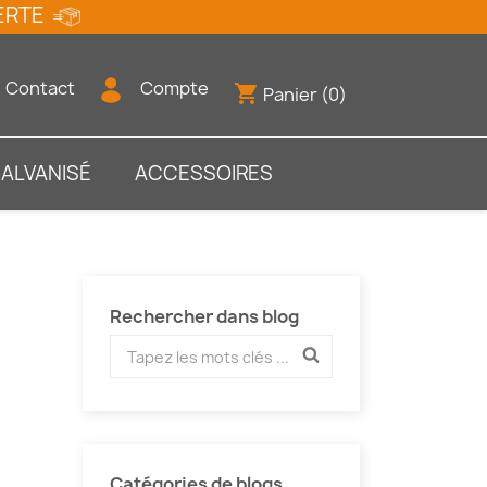
FFERTE
Contact
Compte
shopping_cart
Panier
(0)
GALVANISÉ
ACCESSOIRES
Rechercher dans blog
Catégories de blogs