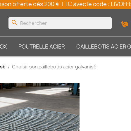
ison offerte dès 200 € TTC avec le code : LIVO
search
NOX
POUTRELLE ACIER
CAILLEBOTIS ACIER 
isé
Choisir son caillebotis acier galvanisé