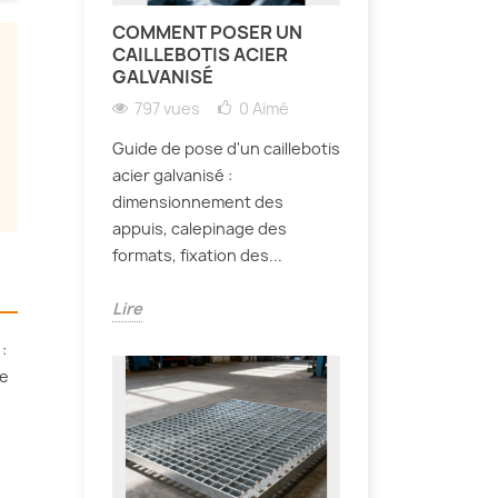
COMMENT POSER UN
CAILLEBOTIS ACIER
GALVANISÉ
797 vues
0
Aimé
Guide de pose d'un caillebotis
acier galvanisé :
dimensionnement des
appuis, calepinage des
formats, fixation des...
Lire
:
de