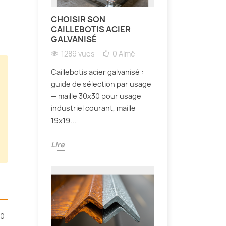
CHOISIR SON
CAILLEBOTIS ACIER
GALVANISÉ
1289 vues
0
Aimé
Caillebotis acier galvanisé :
guide de sélection par usage
— maille 30x30 pour usage
industriel courant, maille
19x19...
Lire
30