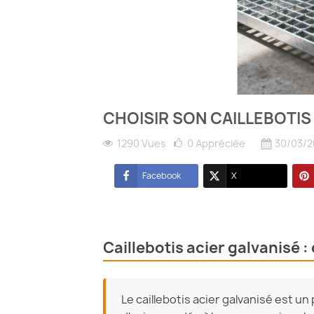
CHOISIR SON CAILLEBOTIS
1290 Vues
0
Appréciée
30/03/2
Facebook
X
Caillebotis acier galvanisé 
Le caillebotis acier galvanisé est un 