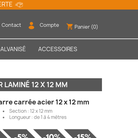
FFERTE
Contact
Compte
shopping_cart
Panier
(0)
GALVANISÉ
ACCESSOIRES
R LAMINÉ 12 X 12 MM
arre carrée acier 12 x 12 mm
Section : 12 x 12 mm
Longueur : de 1 à 4 mètres