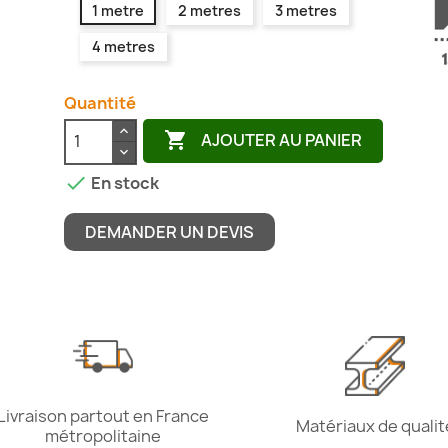
1 metre
2 metres
3 metres
4 metres
Quantité

AJOUTER AU PANIER

En stock
DEMANDER UN DEVIS
Livraison partout en France
Matériaux de qualit
métropolitaine