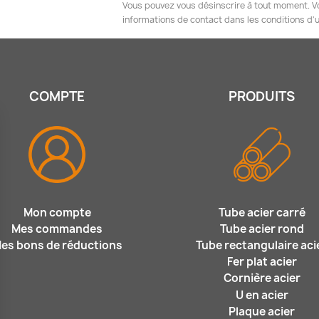
Vous pouvez vous désinscrire à tout moment. V
informations de contact dans les conditions d'ut
COMPTE
PRODUITS
Mon compte
Tube acier carré
Mes commandes
Tube acier rond
es bons de réductions
Tube rectangulaire aci
Fer plat acier
Cornière acier
U en acier
Plaque acier