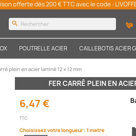
ison offerte dès 200 € TTC avec le code : LIVO
search
NOX
POUTRELLE ACIER
CAILLEBOTIS ACIER 
arré plein en acier laminé 12 x 12 mm
FER CARRÉ PLEIN EN ACIE
B
6,47 €
TTC
Choisissez votre longueur : 1 metre