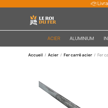
Livra
ACIER
ALUMINIUM
I
Accueil
Acier
Fer carré acier
Fer c