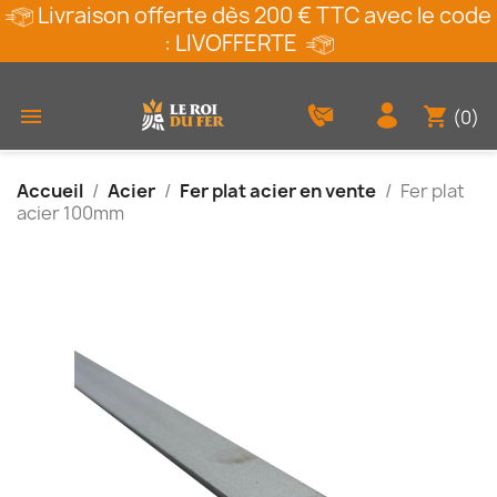
Livraison offerte dès 200 € TTC avec le code
: LIVOFFERTE
shopping_cart

(0)
Accueil
Acier
Fer plat acier en vente
Fer plat
acier 100mm