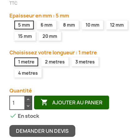
TTC
Epaisseur en mm : 5 mm
5 mm
6 mm
8 mm
10 mm
12 mm
15 mm
20 mm
Choisissez votre longueur : 1 metre
1 metre
2 metres
3 metres
4 metres
Quantité

AJOUTER AU PANIER

En stock
DEMANDER UN DEVIS