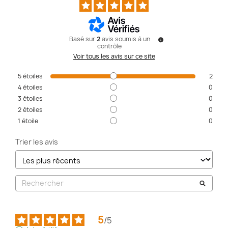
Basé sur
2
avis soumis à un
contrôle
Voir tous les avis sur ce site
5
étoiles
2
4
étoiles
0
3
étoiles
0
2
étoiles
0
1
étoile
0
Trier les avis
5
/
5