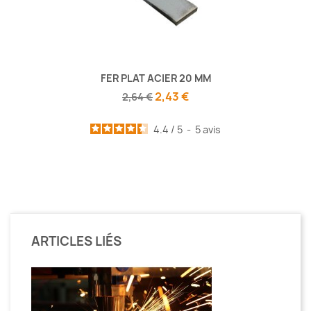
FER PLAT ACIER 20 MM
2,43 €
2,64 €
4.4
/
5
-
5
avis
ARTICLES LIÉS