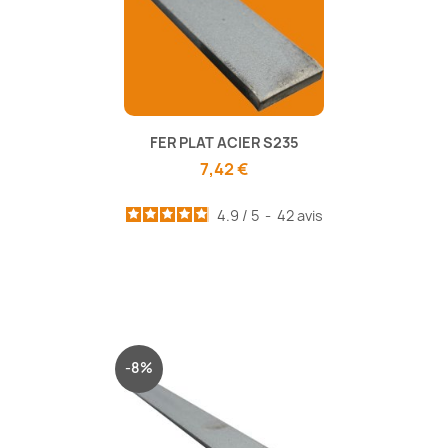
FER PLAT ACIER S235
7,42 €
4.9
/
5
-
42
avis
-8%