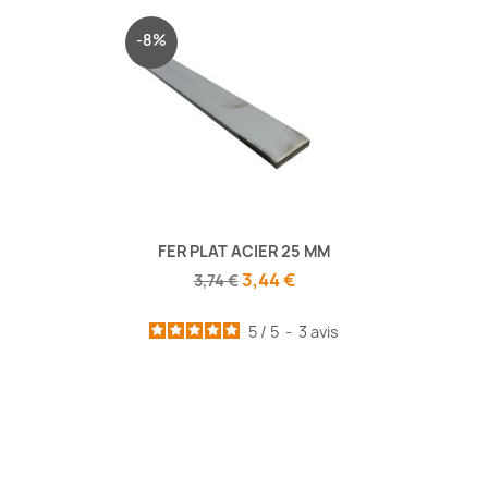
-8%
FER PLAT ACIER 25 MM
3,44 €
3,74 €
5
/
5
-
3
avis