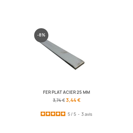
-8%
FER PLAT ACIER 25 MM
3,44 €
3,74 €
5
/
5
-
3
avis