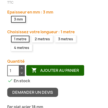
TTC
Epaisseur en mm : 3 mm
3 mm
Choisissez votre longueur : 1 metre
1 metre
2 metres
3 metres
4 metres
Quantité

AJOUTER AU PANIER

En stock
DEMANDER UN DEVIS
Fer plat acier 18 mm