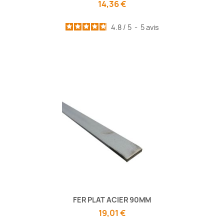
14,36 €
4.8
/
5
-
5
avis
FER PLAT ACIER 90MM
19,01 €