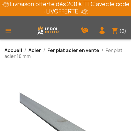
Livraison offerte dès 200 € TTC avec le code
: LIVOFFERTE
shopping_cart

(0)
Accueil
Acier
Fer plat acier en vente
Fer plat
acier 18 mm