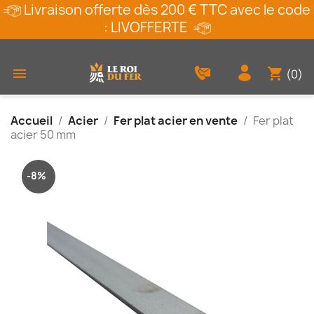
Livraison offerte dès 200 € TTC avec le code
: LIVOFFERTE
shopping_cart

(0)
Accueil
Acier
Fer plat acier en vente
Fer plat
acier 50 mm
-8%