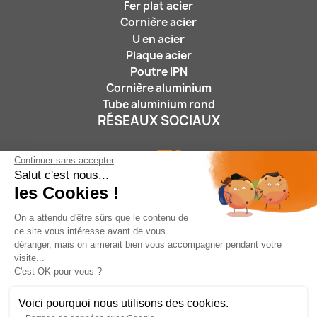
Fer plat acier
Cornière acier
U en acier
Plaque acier
Poutre IPN
Cornière aluminium
Tube aluminium rond
RÉSEAUX SOCIAUX
Continuer sans accepter
Salut c'est nous...
les Cookies !
On a attendu d'être sûrs que le contenu de
ce site vous intéresse avant de vous
Nous suivre :
déranger, mais on aimerait bien vous accompagner pendant votre
visite...
C'est OK pour vous ?
Voici pourquoi nous utilisons des cookies.