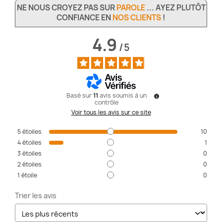
NE NOUS CROYEZ PAS SUR
PAROLE
... AYEZ PLUTÔT
CONFIANCE EN
NOS CLIENTS
!
4.9
/
5
Basé sur
11
avis soumis à un
contrôle
Voir tous les avis sur ce site
5
étoiles
10
4
étoiles
1
3
étoiles
0
2
étoiles
0
1
étoile
0
Trier les avis