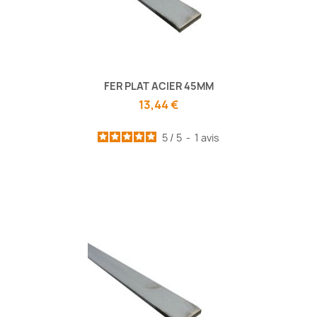
FER PLAT ACIER 45MM
13,44 €
5
/
5
-
1
avis