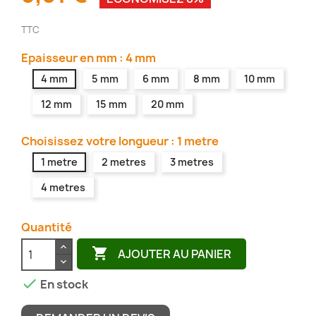
TTC
Epaisseur en mm : 4 mm
4 mm
5 mm
6 mm
8 mm
10 mm
12 mm
15 mm
20 mm
Choisissez votre longueur : 1 metre
1 metre
2 metres
3 metres
4 metres
Quantité

AJOUTER AU PANIER

En stock