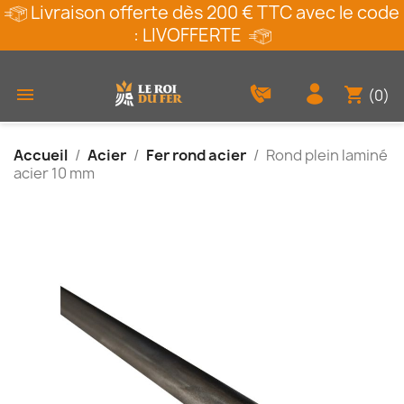
Livraison offerte dès 200 € TTC avec le code
: LIVOFFERTE
shopping_cart

(0)
Accueil
Acier
Fer rond acier
Rond plein laminé
acier 10 mm