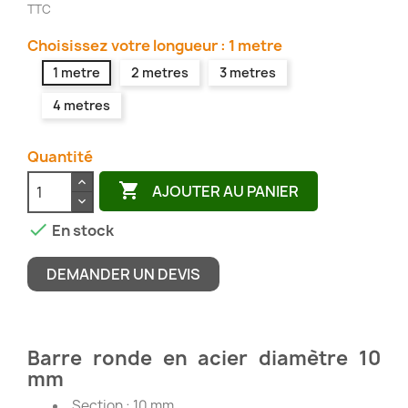
TTC
Choisissez votre longueur : 1 metre
1 metre
2 metres
3 metres
4 metres
Quantité

AJOUTER AU PANIER

En stock
DEMANDER UN DEVIS
Barre ronde en acier diamètre 10
mm
Section : 10 mm