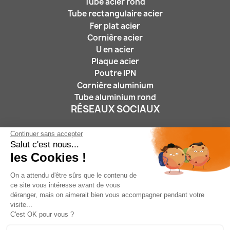
Tube acier rond
Tube rectangulaire acier
Fer plat acier
Cornière acier
U en acier
Plaque acier
Poutre IPN
Cornière aluminium
Tube aluminium rond
RÉSEAUX SOCIAUX
Continuer sans accepter
Salut c'est nous...
les Cookies !
On a attendu d'être sûrs que le contenu de
ce site vous intéresse avant de vous
Nous suivre :
déranger, mais on aimerait bien vous accompagner pendant votre
visite...
C'est OK pour vous ?