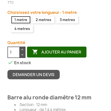
TTC
Choisissez votre longueur : 1 metre
1 metre
2 metres
3 metres
4 metres
Quantité

AJOUTER AU PANIER

En stock
DEMANDER UN DEVIS
Barre alu ronde diamètre 12 mm
Section : 12 mm
Longueur : de 1 à 4 mètres