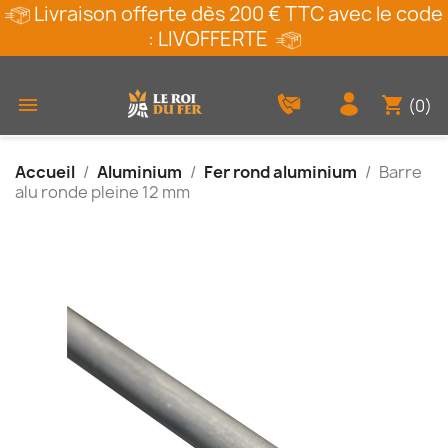
Livraison offerte dès 200 € TTC avec le code
: LIVOFFERTE
shopping_cart

(0)
Accueil
Aluminium
Fer rond aluminium
Barre
alu ronde pleine 12 mm