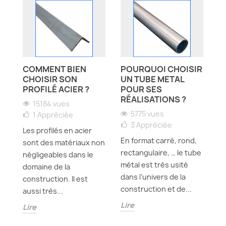
 À
COMMENT BIEN
POURQUOI CHOISIR
B
CHOISIR SON
UN TUBE METAL
C
PROFILÉ ACIER ?
POUR SES
S
RÉALISATIONS ?
15184 vues
5775 vues
1
Appréciée
té
3
Appréciée
Les profilés en acier
C
 à
En format carré, rond,
sont des matériaux non
ou
-
rectangulaire, … le tube
négligeables dans le
st
métal est très usité
domaine de la
de
dans l’univers de la
construction. Il est
ma
construction et de...
aussi très...
da
Lire
Lire
Li