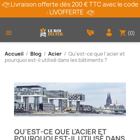
Livraison offerte dès 200 € TTC avec le code
: LIVOFFERTE
shopping_cart

(0)
Accueil
Blog
Acier
Qu'est-ce que l'acier et
pourquoi est-il utilisé dans les bâtiments ?
QU'EST-CE QUE L'ACIER ET
POURQUOI EST-IL UTILISÉ DANS