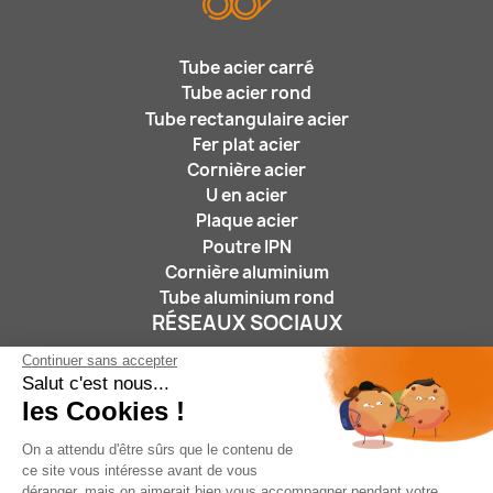
Tube acier carré
Tube acier rond
Tube rectangulaire acier
Fer plat acier
Cornière acier
U en acier
Plaque acier
Poutre IPN
Cornière aluminium
Tube aluminium rond
RÉSEAUX SOCIAUX
Continuer sans accepter
Salut c'est nous...
les Cookies !
On a attendu d'être sûrs que le contenu de
ce site vous intéresse avant de vous
déranger, mais on aimerait bien vous accompagner pendant votre