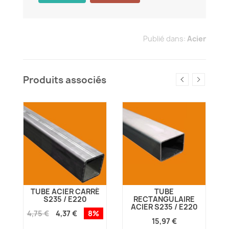
Publié dans:
Acier
Produits associés
TUBE ACIER CARRÉ
TUBE
S235 / E220
RECTANGULAIRE
ACIER S235 / E220
4,75 €
4,37 €
8%
7
15,97 €