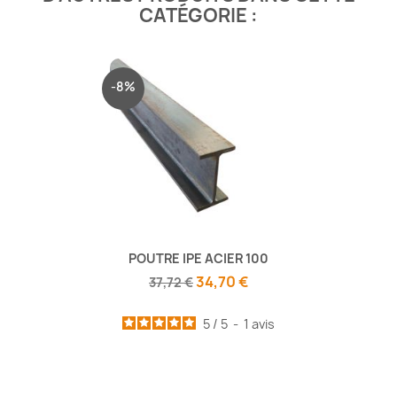
CATÉGORIE :
-8%
POUTRE IPE ACIER 100
34,70 €
37,72 €
5
/
5
-
1
avis