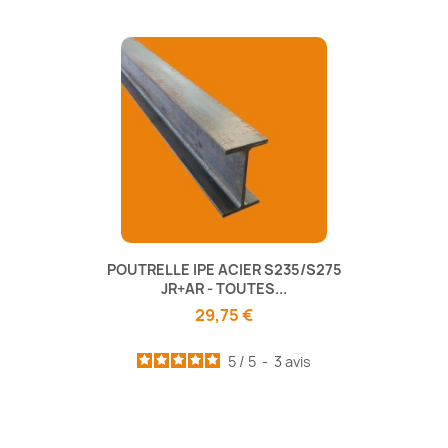
POUTRELLE IPE ACIER S235/S275
JR+AR - TOUTES...
29,75 €
5
/
5
-
3
avis