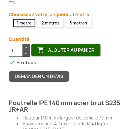
TTC
Choisissez votre longueur : 1 metre
1 metre
2 metres
3 metres
Quantité

AJOUTER AU PANIER

En stock
DEMANDER UN DEVIS
Poutrelle IPE 140 mm acier brut S235
JR+AR
Hauteur 140 mm × largeur de semelle 73 mm
Épaisseur âme 4,7 mm — poids 13,41 kg/m