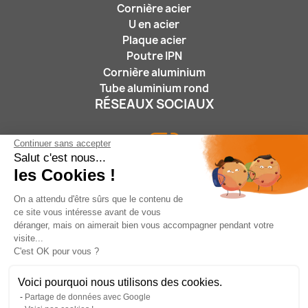
Cornière acier
U en acier
Plaque acier
Poutre IPN
Cornière aluminium
Tube aluminium rond
RÉSEAUX SOCIAUX
Continuer sans accepter
Salut c'est nous...
les Cookies !
On a attendu d'être sûrs que le contenu de
ce site vous intéresse avant de vous
Nous suivre :
déranger, mais on aimerait bien vous accompagner pendant votre
visite...
C'est OK pour vous ?
Voici pourquoi nous utilisons des cookies.
Partage de données avec Google
05 46 31 15 25
/
contact@leroidufer.fr
/
17180