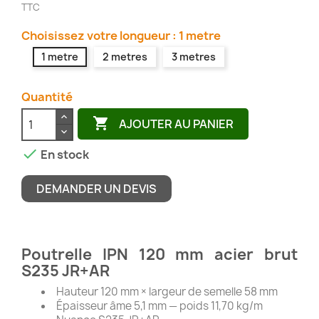
TTC
Choisissez votre longueur : 1 metre
1 metre
2 metres
3 metres
Quantité

AJOUTER AU PANIER

En stock
DEMANDER UN DEVIS
Poutrelle IPN 120 mm acier brut
S235 JR+AR
Hauteur 120 mm × largeur de semelle 58 mm
Épaisseur âme 5,1 mm — poids 11,70 kg/m