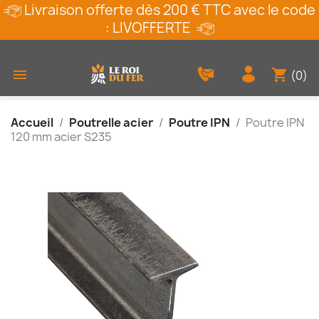
Livraison offerte dès 200 € TTC avec le code
: LIVOFFERTE
shopping_cart

(0)
Accueil
Poutrelle acier
Poutre IPN
Poutre IPN
120 mm acier S235