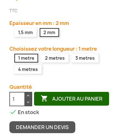
TTC
Epaisseur en mm : 2 mm
1,5 mm
2 mm
Choisissez votre longueur : 1 metre
1 metre
2 metres
3 metres
4 metres
Quantité

AJOUTER AU PANIER

En stock
DEMANDER UN DEVIS