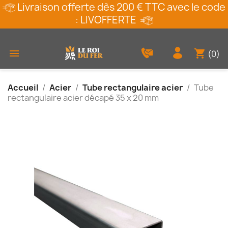
Livraison offerte dès 200 € TTC avec le code
: LIVOFFERTE
shopping_cart

(0)
Accueil
Acier
Tube rectangulaire acier
Tube
rectangulaire acier décapé 35 x 20 mm