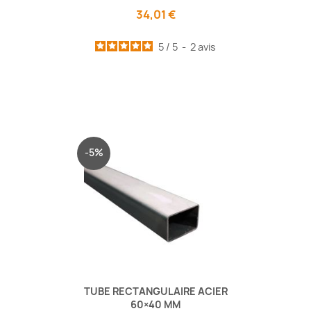
34,01 €
5
/
5
-
2
avis
-5%
TUBE RECTANGULAIRE ACIER
60×40 MM