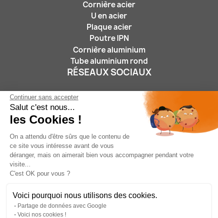
Cornière acier
U en acier
Plaque acier
Poutre IPN
Cornière aluminium
Tube aluminium rond
RÉSEAUX SOCIAUX
Continuer sans accepter
Salut c'est nous...
les Cookies !
On a attendu d'être sûrs que le contenu de
ce site vous intéresse avant de vous
Nous suivre :
déranger, mais on aimerait bien vous accompagner pendant votre
visite...
C'est OK pour vous ?
Voici pourquoi nous utilisons des cookies.
Partage de données avec Google
05 46 31 15 25
/
contact@leroidufer.fr
/
17180
Voici nos cookies !