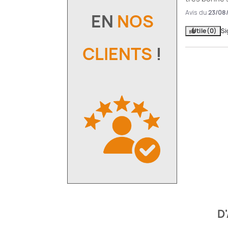
Avis du
23/08
EN
NOS
Utile
(0)
Si
CLIENTS
!
D