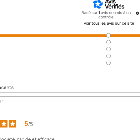
Basé sur
1
avis soumis à un
contrôle
Voir tous les avis sur ce site
5
/
5
ociété, rapide et efficace