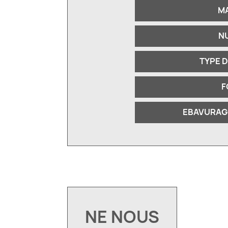
M
N
TYPE 
F
EBAVURAG
NE NOUS