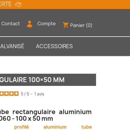
FFERTE
Contact
Compte
shopping_cart
Panier
(0)
GALVANISÉ
ACCESSOIRES
GULAIRE 100×50 MM
5
/
5
-
1
avis
ube rectangulaire aluminium
060 - 100 x 50 mm
Le
profilé aluminium tube