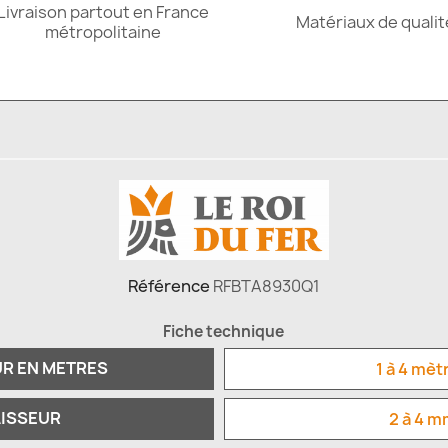
Livraison partout en France
Matériaux de qualit
métropolitaine
Référence
RFBTA8930Q1
Fiche technique
R EN METRES
1 à 4 mèt
AISSEUR
2 à 4 