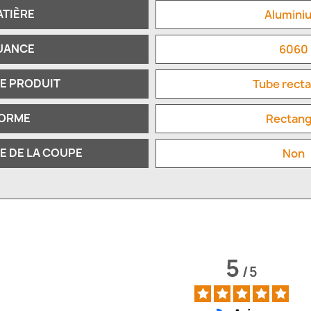
ATIÈRE
Alumini
UANCE
6060
DE PRODUIT
Tube recta
ORME
Rectang
E DE LA COUPE
Non
5
/
5