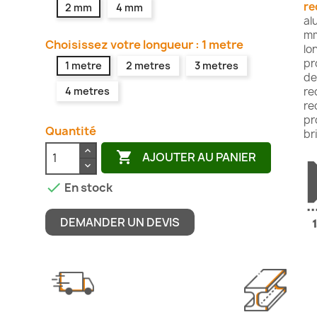
re
2 mm
4 mm
al
mm
Choisissez votre longueur : 1 metre
lo
pr
1 metre
2 metres
3 metres
de
4 metres
re
re
pr
Quantité
br

AJOUTER AU PANIER

En stock
DEMANDER UN DEVIS