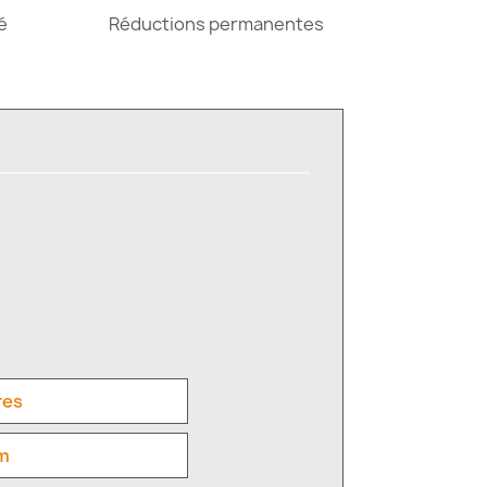
é
Réductions permanentes
res
mm