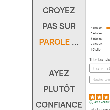
CROYEZ
PAS SUR
5
étoiles
4
étoiles
PAROLE
...
3
étoiles
2
étoiles
1
étoile
Trier les avis
AYEZ
PLUTÔT
CONFIANCE
Avis vérifié
très bonne s