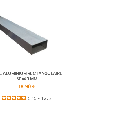
E ALUMINIUM RECTANGULAIRE
60×40 MM
18,90 €
5
/
5
-
1
avis