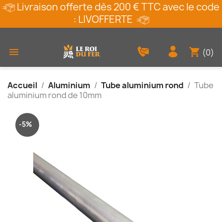
Livraison offerte dès 200 € TTC avec le code
: LIVOFFERTE
shopping_cart

(0)
Accueil
Aluminium
Tube aluminium rond
Tube
aluminium rond de 10mm
-5%