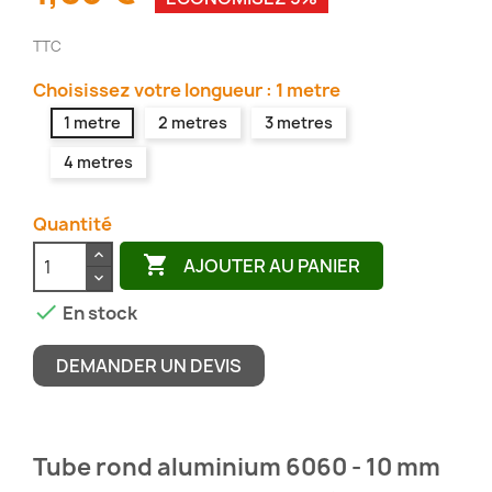
TTC
Choisissez votre longueur : 1 metre
1 metre
2 metres
3 metres
4 metres
Quantité

AJOUTER AU PANIER

En stock
DEMANDER UN DEVIS
Tube rond aluminium 6060 - 10 mm