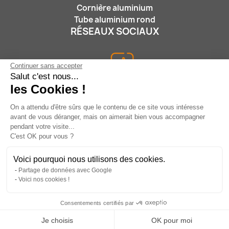
Cornière aluminium
Tube aluminium rond
RÉSEAUX SOCIAUX
Continuer sans accepter
Salut c'est nous...
les Cookies !
On a attendu d'être sûrs que le contenu de ce site vous intéresse
Nous suivre :
avant de vous déranger, mais on aimerait bien vous accompagner
pendant votre visite...
C'est OK pour vous ?
Voici pourquoi nous utilisons des cookies.
Partage de données avec Google
05 46 31 15 25
/
contact@leroidufer.fr
/
17180
Voici nos cookies !
PERIGNY - FRANCE
Consentements certifiés par
Site réalisé par Le Roi Du Fer - Tous droits réservés
Je choisis
OK pour moi