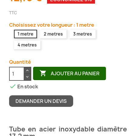
TTC
Choisissez votre longueur : 1 metre
1 metre
2 metres
3 metres
4 metres
Quantité

AJOUTER AU PANIER

En stock
DEMANDER UN DEVIS
Tube en acier inoxydable diamètre