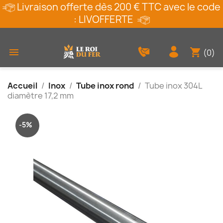
Livraison offerte dès 200 € TTC avec le code
: LIVOFFERTE
shopping_cart

(0)
Accueil
Inox
Tube inox rond
Tube inox 304L
diamètre 17,2 mm
-5%