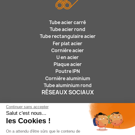
Tube acier carré
Tube acier rond
Tube rectangulaire acier
Fer plat acier
Cornière acier
U en acier
Plaque acier
Poutre IPN
Cornière aluminium
Tube aluminium rond
RÉSEAUX SOCIAUX
Continuer sans accepter
Salut c'est nous...
les Cookies !
On a attendu d'être sûrs que le contenu de