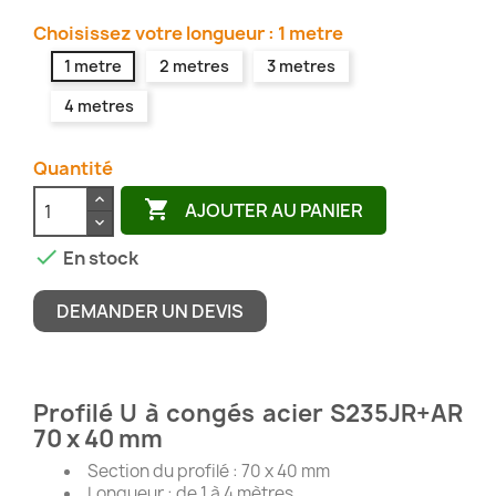
Choisissez votre longueur : 1 metre
1 metre
2 metres
3 metres
4 metres
Quantité

AJOUTER AU PANIER

En stock
DEMANDER UN DEVIS
Profilé U à congés acier S235JR+AR
70 x 40 mm
Section du profilé : 70 x 40 mm
Longueur : de 1 à 4 mètres