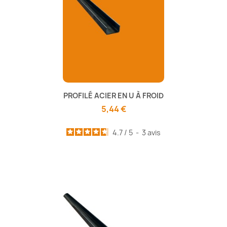
PROFILÉ ACIER EN U À FROID
5,44 €
4.7
/
5
-
3
avis