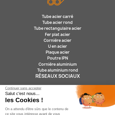
Tube acier carré
Tube acier rond
Tube rectangulaire acier
Fer plat acier
Cornière acier
U en acier
Plaque acier
Poutre IPN
Cornière aluminium
Tube aluminium rond
RÉSEAUX SOCIAUX
Continuer sans accepter
Salut c'est nous...
les Cookies !
On a attendu d'être sûrs que le contenu de
ce site vous intéresse avant de vous