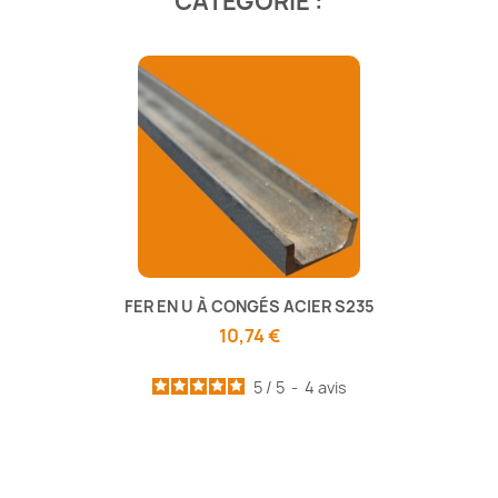
CATÉGORIE :
FER EN U À CONGÉS ACIER S235
10,74 €
5
/
5
-
4
avis