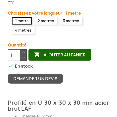
TTC
Choisissez votre longueur : 1 metre
1 metre
2 metres
3 metres
4 metres
Quantité

AJOUTER AU PANIER

En stock
DEMANDER UN DEVIS
Profilé en U 30 x 30 x 30 mm acier
brut LAF
Épaisseur : 2 mm