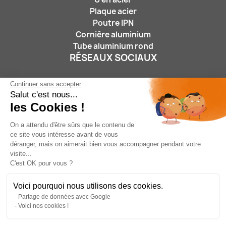
Plaque acier
Poutre IPN
Cornière aluminium
Tube aluminium rond
RÉSEAUX SOCIAUX
Continuer sans accepter
Salut c'est nous...
les Cookies !
On a attendu d'être sûrs que le contenu de
ce site vous intéresse avant de vous
Nous suivre :
déranger, mais on aimerait bien vous accompagner pendant votre
visite...
C'est OK pour vous ?
Voici pourquoi nous utilisons des cookies.
Partage de données avec Google
05 46 31 15 25
/
contact@leroidufer.fr
/
17180
Voici nos cookies !
PERIGNY - FRANCE