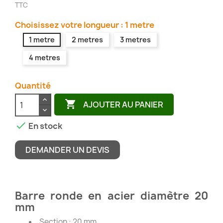
TTC
Choisissez votre longueur : 1 metre
1 metre
2 metres
3 metres
4 metres
Quantité

AJOUTER AU PANIER

En stock
DEMANDER UN DEVIS
Barre ronde en acier diamètre 20
mm
Section : 20 mm